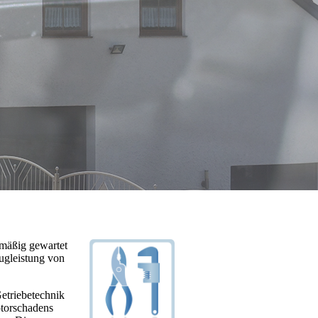
lmäßig gewartet
ugleistung von
Getriebetechnik
otorschadens