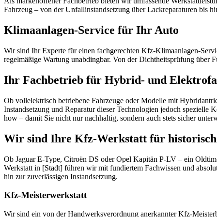
Als markenoffener Fachbetrieb bieten wir umfassende Werkstattleis
Fahrzeug – von der Unfallinstandsetzung über Lackreparaturen bis hin 
Klimaanlagen-Service für Ihr Auto
Wir sind Ihr Experte für einen fachgerechten Kfz-Klimaanlagen-Servic
regelmäßige Wartung unabdingbar. Von der Dichtheitsprüfung über Fu
Ihr Fachbetrieb für Hybrid- und Elektrof
Ob vollelektrisch betriebene Fahrzeuge oder Modelle mit Hybridantri
Instandsetzung und Reparatur dieser Technologien jedoch spezielle K
how – damit Sie nicht nur nachhaltig, sondern auch stets sicher unter
Wir sind Ihre Kfz-Werkstatt für historisc
Ob Jaguar E-Type, Citroën DS oder Opel Kapitän P-LV – ein Oldtimer
Werkstatt in [Stadt] führen wir mit fundiertem Fachwissen und absolu
hin zur zuverlässigen Instandsetzung.
Kfz-Meisterwerkstatt
Wir sind ein von der Handwerksverordnung anerkannter Kfz-Meisterbet