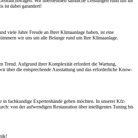
r Gebrauchtwagen: Wir übernehmen sämtliche Leistungen rund um Ihr
 ist dabei garantiert!
nd viele Jahre Freude an Ihrer Klimaanlage haben, ist eine
 kümmern wir uns um alle Belange rund um Ihre Klimaanlage.
im Trend. Aufgrund ihrer Komplexität erfordert die Wartung,
wir über die entsprechende Ausstattung und das erforderliche Know-
ur in fachkundige Expertenhände geben möchten. In unserer Kfz-
urch: von der aufwendigen Restauration über intelligentes Tuning bis
nik!