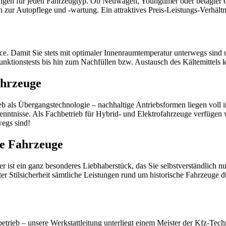
tungen für jeden Fahrzeugtyp. Ob Neuwagen, Youngtimer oder betagte
zur Autopflege und -wartung. Ein attraktives Preis-Leistungs-Verhältnis
e. Damit Sie stets mit optimaler Innenraumtemperatur unterwegs sind u
nktionstests bis hin zum Nachfüllen bzw. Austausch des Kältemittels
ahrzeuge
eb als Übergangstechnologie – nachhaltige Antriebsformen liegen voll 
enntnisse. Als Fachbetrieb für Hybrid- und Elektrofahrzeuge verfügen 
wegs sind!
he Fahrzeuge
 ist ein ganz besonderes Liebhaberstück, das Sie selbstverständlich n
ter Stilsicherheit sämtliche Leistungen rund um historische Fahrzeuge d
rieb – unsere Werkstattleitung unterliegt einem Meister der Kfz-Tech